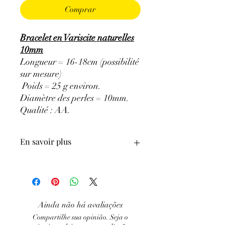
Comprar
Bracelet en Variscite naturelles
10mm
Longueur = 16-18cm (possibilité
sur mesure)
Poids = 25 g environ.
Diamètre des perles = 10mm.
Qualité : AA.
En savoir plus
ATTENTION, l'utilisation des
Minéraux en Lithothérapie n'exclut en
aucun cas la poursuite d'un traitement
médical et la consultation d'un médecin.
Ainda não há avaliações
C'est un complément
Compartilhe sua opinião. Seja o