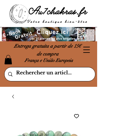
Entrega gratuita a partir de 15€
de compra
França e União Europeia