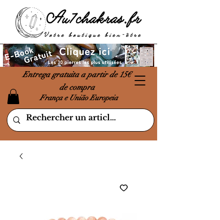
Entrega gratuita a partir de 15€
de compra
França e União Europeia