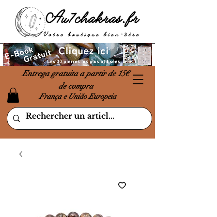
Entrega gratuita a partir de 15€
de compra
França e União Europeia