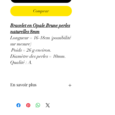
Comprar
Bracelet en Opale Brune perles
naturelles 8mm
Longueur = 16-18cm (possibilité
sur mesure)
Poids = 26 g environ.
Diamètre des perles = 10mm.
Qualité : A.
En savoir plus
ATTENTION, l'utilisation des
Minéraux en Lithothérapie n'exclut en
aucun cas la poursuite d'un traitement
médical et la consultation d'un médecin.