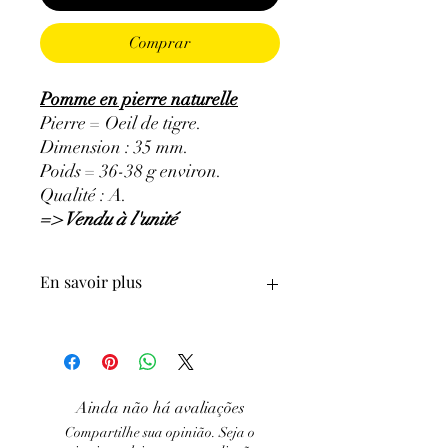
Comprar
Pomme en pierre naturelle
Pierre = Oeil de tigre.
Dimension : 35 mm.
Poids = 36-38 g environ.
Qualité : A.
=> Vendu à l'unité
En savoir plus
GÉNÉRALITÉS
:
•
Couleurs
:
reflet jaune doré et brun.
•
Provenances
:
Afrique du Sud.
•
Signes Astrologiques
:
Gémeaux,
Ainda não há avaliações
Vierge, Lion, Sagittaire.
Compartilhe sua opinião. Seja o
•
Chakras
:
racine, sacré, plexus.