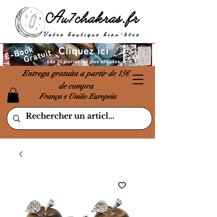
Entrega gratuita a partir de 15€
de compra
França e União Europeia