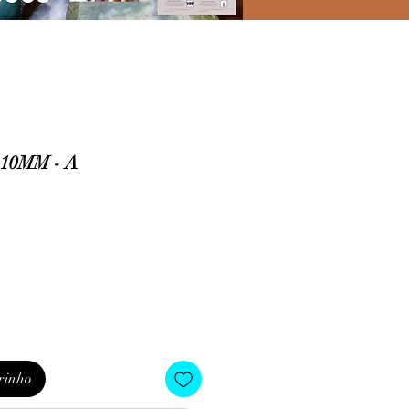
10MM - A
ço
rinho