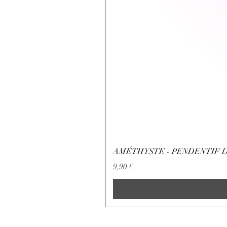
AMÉTHYSTE - PENDENTIF D
Preço
9,90 €