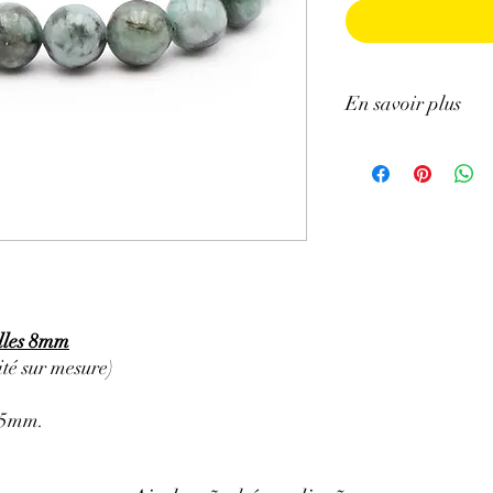
En savoir plus
ATTENTION, l'utilisa
n'exclut en aucun cas l
la consultation d'un m
lles 8mm
té sur mesure)
0,5mm.