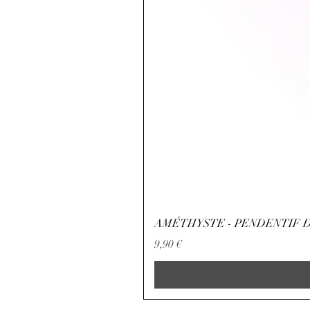
AMÉTHYSTE - PENDENTIF D
Preço
9,90 €