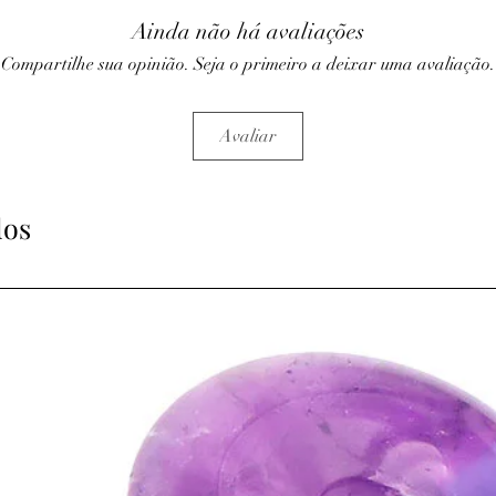
coronaires, effet régul
Ainda não há avaliações
l'hématite.
Compartilhe sua opinião. Seja o primeiro a deixar uma avaliação.
• Réchauffe le corps, s
faciliterait le mouvemen
Avaliar
• Aiderait lors des cri
• Permet un sommeil r
dos
• Améliorait la calcifi
• Atténue les douleurs d
• Elle assure le bon fo
active le transit intesti
• Développe sensualité e
revigorante, libère les 
• Diffuse vitalité et bo
corporelle.