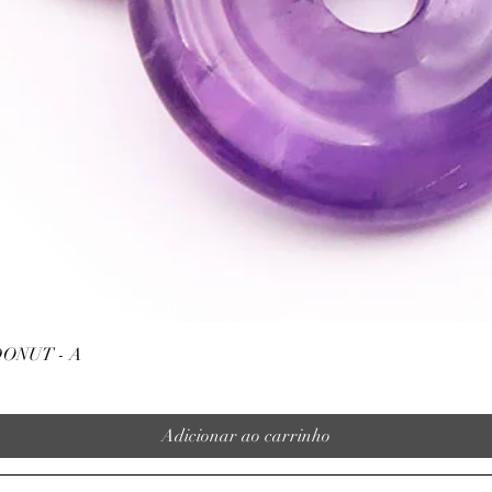
♥
La Pierre de Soleil e
emprunte ses vertus à l
à l'Hématite.
♥
ATTENTION, l'utilisa
n'exclut en aucun cas l
la consultation d'un m
Visualização rápida
ONUT - A
Adicionar ao carrinho