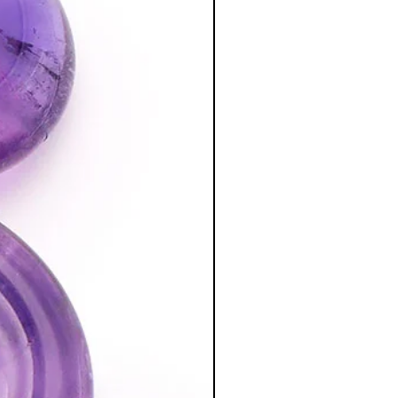
 et spirituel
:
lie, morosité, tristesse, donne envie
re le manque de force et les
ude, la paix de l’âme de nous
ositive.
xes, la timidité et les incertitudes.
ars.
eur télépathique.
de, d'énergie interne, de joie, de
 pierre d'amitié et de rencontres.