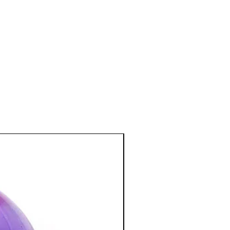
ateur sur le cœur car contient de
timulerait le système nerveux,
t et l'équilibre.
ses d’asthme nocturnes.
éparateur.
cation osseuse et dentaire.
e la goutte.(élixir.)
nctionnement du système digestif et
nal.
t libido, elle véhicule une énergie
blocages sexuels.
nne humeur, facilite l'expression