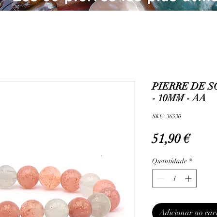
PIERRE DE 
- 10MM - AA
SKU: 36530
Preç
51,90 €
Quantidade
*
Adicionar ao car