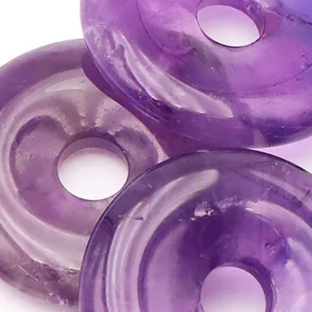
⇒
Sur le plan psychique
• Dissipe toute mélanco
d’aller vers l’autre.
• Elle est efficace cont
dépressions.
• Elle apporte la quiét
transmet une attitude p
• Elle chasse les comple
• Protège des cauchem
• Excellent amplificat
• C'est une pierre chau
gaîté, d'optimisme, une