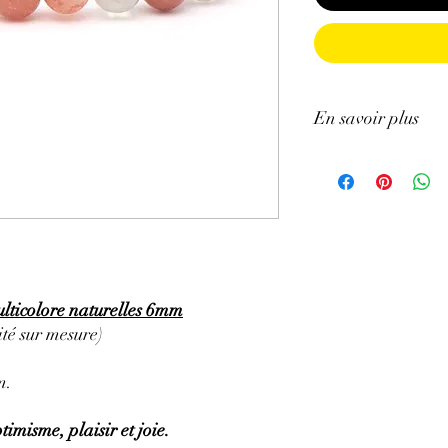
En savoir plus
GÉNÉRALITÉS
:
•
Couleurs
:
brillante 
•
Provenances
:
Inde.
•
Chakras
:
Racine et 
ulticolore naturelles 6mm
•
Signes Astrologiques
té sur mesure)
•
Symbolique
:
La force
PROPRIÉTÉS
:
m.
⇒
Sur le plan physiqu
timisme, plaisir et joie.
• Protègerait des crises