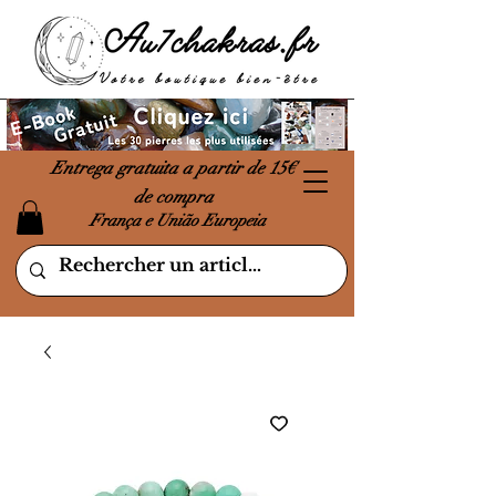
Entrega gratuita a partir de 15€
de compra
França e União Europeia