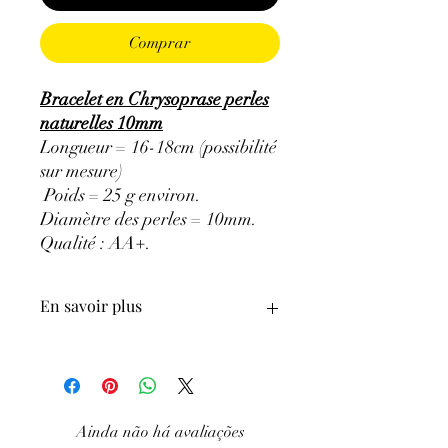
Comprar
Bracelet en Chrysoprase perles
naturelles 10mm
Longueur = 16-18cm (possibilité
sur mesure)
Poids = 25 g environ.
Diamètre des perles = 10mm.
Qualité : AA+
.
En savoir plus
ATTENTION, l'utilisation des
Minéraux en Lithothérapie n'exclut en
aucun cas la poursuite d'un traitement
médical et la consultation d'un médecin.
Ainda não há avaliações
C'est un complément.