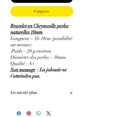
Comprar
Bracelet en Chrysocolle perles
naturelles 10mm
Longueur = 16-18cm (possibilité
sur mesure)
Poids = 28 g environ.
Diamètre des perles = 10mm.
Qualité : A+
Son message
: La jalousie ne
t’atteindra pas.
En savoir plus
GÉNÉRALITÉS
:
•
Couleurs
:
Bleu turquoise, vert.
•
Provenances
:
Congo.