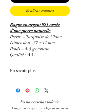
Realizar compra
Bague en argent 925 ornée
d'une pierre naturelle
Pierre = Turquoise de Chine
Dimension : 37 x 11 mm.
Poids = 4-5 g environ.
Qualité : AAA
En savoir plus
ATTENTION, l'utilisation des
Minéraux en Lithothérapie n'exclut en
aucun cas la poursuite d'un traitement
médical et la consultation d'un médecin.
No hay reseñas todavía
C'est un complément
Comparte tu opinión. Deja la primera