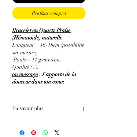
Realizar compra
Bracelet en Quartz Fraise
(Hématoïde) naturelle
Longueur = 16-18cm (possibilité
sur mesure)
Poids = 11 g environ.
Qualité : A.
on message
: J’apporte de la
douceur dans ton cœur.
En savoir plus
ATTENTION, l'utilisation des
Minéraux en Lithothérapie n'exclut en
aucun cas la poursuite d'un traitement