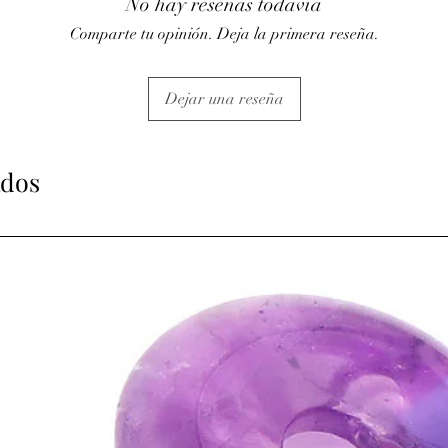
No hay reseñas todavía
aiderait lors de problèm
⇒
Sur le plan psychiqu
Comparte tu opinión. Deja la primera reseña.
anxieux, élimine le str
• Peut aider à aller de
⇒
Sur le plan spirituel
Dejar una reseña
• L'Obsidienne est une
forme un bouclier contre
influences spirituelles 
véritable moi.
ados
• Elle agit rapidement
• Elle met en évidence l
énergies négatives afin 
• Placée sur le nombril
spirituelle dans le corp
• Utilisée au dessus du 
mentales et écarte le 
• Excellente pierre de
PURIFICATION/ R
♥
PURIFICATION
:
A
toutes les énergies néga
♥
RECHARGEMENT
peu de temps au soleil.