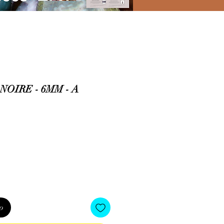
NOIRE - 6MM - A
io
o