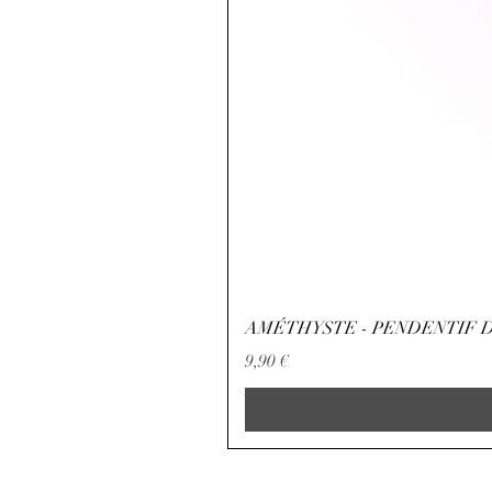
AMÉTHYSTE - PENDENTIF D
Precio
9,90 €