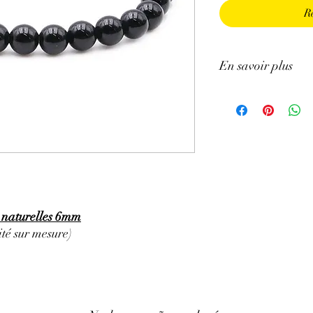
R
En savoir plus
GÉNÉRALITÉS
:
∗
Couleurs
:
noir
∗
Provenances
:
Mexi
∗
Chakras
:
Racine.
∗
Signes Astrologique
Scorpion
∗
Symbolique
:
Protec
PROPRIÉTÉS
:
⇒
Sur le plan physiqu
 naturelles 6mm
• Aiderait à fortifier 
té sur mesure)
• Calmerait les douleu
les crampes, les rhumat
• Participerait au bon
abaisser la tension arté
• Serait bénéfique pour 