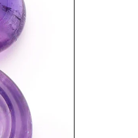
tion des Minéraux en Lithothérapie
a poursuite d'un traitement médical et
édecin. C'est un complément.