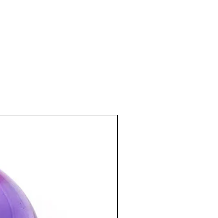
es liés à la vésicule biliaire
e et émotionnel
:
• Apaiserait les états
ess en apportant calme et détente
 l'avant
:
 pierre extrêmement protectrice qui
 les énergies négatives et écarte les
néfastes. Elle aide à affronter son
 avec une force hors du commun.
es facteurs cachés et amplifie les
qu'elles soient éprouvées puis libérées.
 elle permet d'ancrer l'énergie
s.
chakra du front elle brise les barrières
conditionnement.
 méditation.
ECHARGEMENT
:
ucune purification
. Elle repousse
tives.
:
Lumière solaire modérée, à laisser