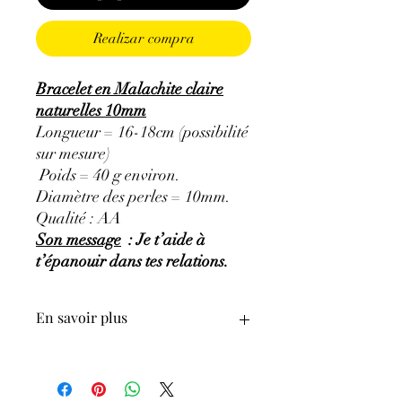
Realizar compra
Bracelet en Malachite claire
naturelles 10mm
Longueur = 16-18cm (possibilité
sur mesure)
Poids = 40 g environ.
Diamètre des perles = 10mm.
Qualité : AA
Son message
: Je t’aide à
t’épanouir dans tes relations.
En savoir plus
GÉNÉRALITÉS
:
•
Couleurs
:
vert clair à vert très foncé.
•
Provenances
:
Congo.