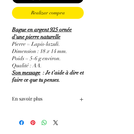
Realizar compra
Bague en argent 925 ornée
d'une pierre naturelle
Pierre = Lapis-lazuli.
Dimension : 18 x 14 mm.
Poids = 5-6 g environ.
Qualité : AA.
Son message
: Je t’aide à dire et
faire ce que tu penses.
En savoir plus
GÉNÉRALITÉS
:
•
Couleurs
:
plusieurs nuances de bleu,
bleu indigo à bleu violet.
•
Provenances
:
Afghanistan.