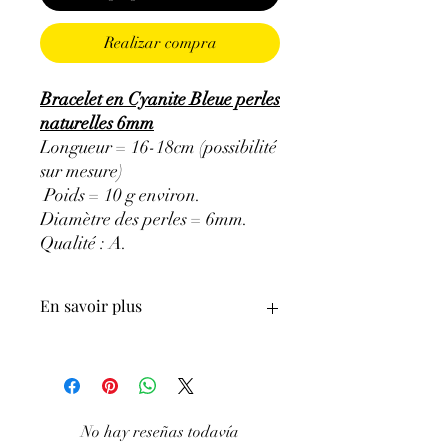
Realizar compra
Bracelet en Cyanite Bleue perles
naturelles 6mm
Longueur = 16-18cm (possibilité
sur mesure)
Poids = 10 g environ.
Diamètre des perles = 6mm.
Qualité : A
.
En savoir plus
ATTENTION, l'utilisation des
Minéraux en Lithothérapie n'exclut en
aucun cas la poursuite d'un traitement
médical et la consultation d'un médecin.
No hay reseñas todavía
C'est un complément.