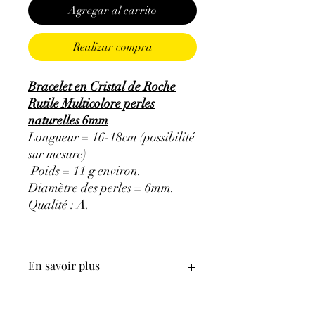
Agregar al carrito
Realizar compra
Bracelet en Cristal de Roche
Rutile Multicolore perles
naturelles 6mm
Longueur = 16-18cm (possibilité
sur mesure)
Poids = 11 g environ.
Diamètre des perles = 6mm.
Qualité : A.
En savoir plus
ATTENTION, l'utilisation des
Minéraux en Lithothérapie n'exclut en