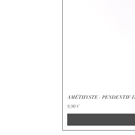
AMÉTHYSTE - PENDENTIF D
Precio
9,90 €