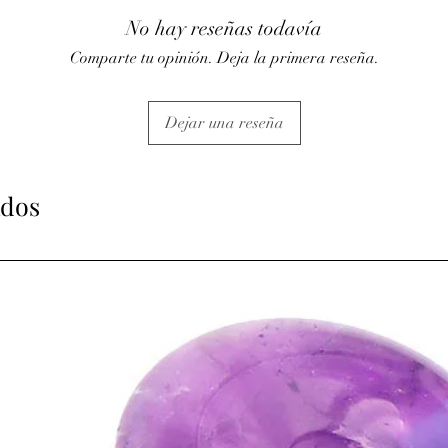
Lapis•Lazuli et le pass
No hay reseñas todavía
• Aide au bon fonctio
vision nocturne
Comparte tu opinión. Deja la primera reseña.
• Le lapis•lazuli aide à
(résoudre les problèmes 
éruptions cutanées (piq
Dejar una reseña
• Aide à diminuer les 
pharynx et des amygdal
l'asthme, à calmer la t
• Réactive l'énergie du
ados
défenses immunitaires.
• Il faut éviter de port
et de la conserver dan
⇒
Sur le plan psychiqu
• Le lapis•lazuli apais
recommandé pour toutes
• Il apporterait son a
réparateur.
• La pyrite dorée inclu
et le courage.
Cette combinaison uniq
les cas de surmenage et