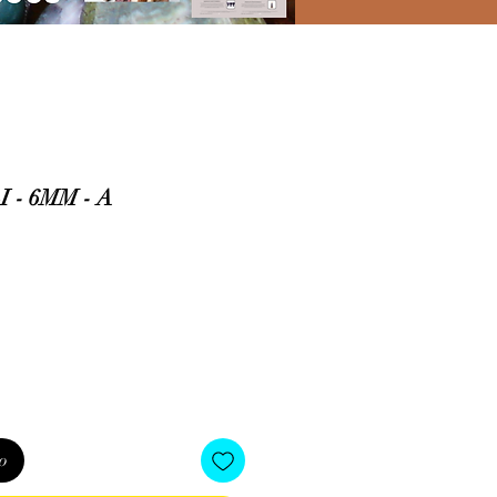
 - 6MM - A
io
o