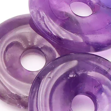
• Elle améliore notre fi
révélera nos carences 
travailler sur nos faibl
⇒
Sur le plan spirituel
• Active le chakra du 3
• Est une pierre de pré
• C 'est une pierre sacr
guide divin.
• Elle est aussi consid
'amitié en créant auto
tendresse et de sympat
»»»
Cristallisé, il est r
pourquoi on préférera u
pour les travaux de lit
préférera la couleur b
taches de pyrite à la n
blanc.
Cette pierre ne devrait
coucher. (mais comme po
propre expérience
ATTENTION, l'utilisa