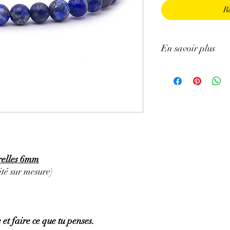
R
En savoir plus
GÉNÉRALITÉS
:
•
Couleurs
:
plusieurs n
violet.
•
Provenances
:
Afghan
•
Chakras
:
3ème œil, 
•
Signes Astrologiques
Poissons, Taureau, Vie
•
Étymologie
:
l'origin
d'azur', qui signifie Pi
relles 6mm
•
Symbolique
:
la sages
té sur mesure)
PROPRIÉTÉS
:
⇒
Sur le plan physiqu
• Son utilisation énerg
nerveuses (une recette 
 et faire ce que tu penses.
quelques gouttes d 'huil