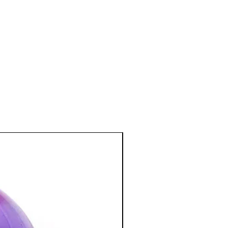
er au niveau du front.)
nnement des yeux notamment dans la
 lutter contre les allergies cutanées
pelliculaire), elle aide à réduire les
ures d'insectes)
inflammations des bronches, du
es (chakra de la gorge), à combattre
oux et les éternuements.
 thymus, donc aide à stimuler les
er la pierre si on fait de l'hypotension,
s sa chambre pendant la nuit.
e et émotionnel
:
e et calme, particulièrement
 les personnes nerveuses.
ide pour avoir un meilleur sommeil
se dans cette pierre assure la vigueur
ue est particulièrement efficace dans
 de dépression.