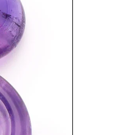
nesse d'esprit, notre créativité et nous
ce qui nous permettra de mieux
esses.
:
ème oeil et développe la clairvoyance.
dilection des chakras supérieurs
ée et de méditation qui nous relie au
érée comme la pierre de l’amour et de l
ur de son possesseur une aura de
hie
are et cher mais très puissant. C'est
tiliser à défaut un lapis•lazuli taillé
hothérapie à un lapis•lazuli brut. On
leu outremer soutenu avec quelques
uance bleue plus claire tachetée de
 pas être utilisée dans la chambre à
ur toutes les pierres, il faut faire sa
tion des Minéraux en Lithothérapie