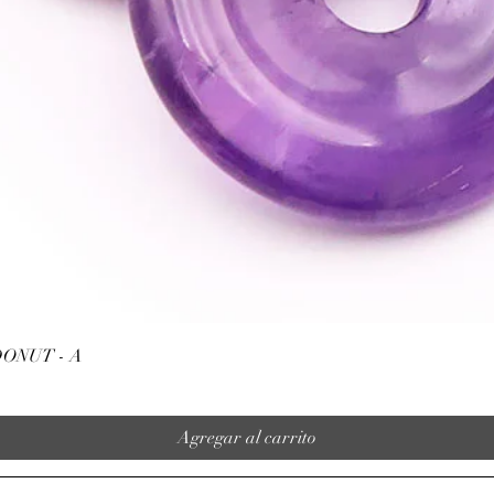
n'exclut en aucun cas l
la consultation d'un m
Vista rápida
ONUT - A
Agregar al carrito