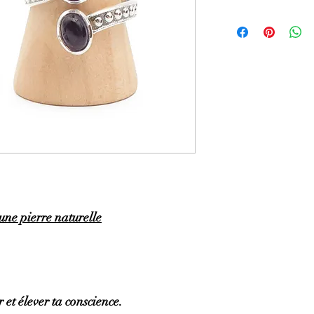
GÉNÉRALITÉS
:
•
Couleurs
:
Mauve pâle 
•
Provenances
:
Brésil.
•
Chakras
:
3ème œil (
chakra).
•
Signes astrologiques
Poissons, Capricorne.
•
Symbolique
:
Sagesse
PROPRIÉTÉS
:
⇒
Sur le plan physiqu
• Efficace pour soulage
brûlures, l’eczéma.
• Aide pour les trouble
circulation sanguine ma
une pierre naturelle
• Tonifie et protège le f
• Stimule la pousse des
hormones.
• Action sur les baisses
⇒
Sur le plan émotionn
• Apaise lors de moment
 et élever ta conscience.
• Pierre de la plénitud