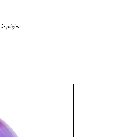
stressés.
il calme et profond, sans
 futilités matérielles.
 la página.
sée pour combattre les intoxications
…)
bre à coucher ; apporte une
endue.
:
ion spirituelle, la concentration, la
la créativité et la visualisation.
tion des Minéraux en Lithothérapie
a poursuite d'un traitement médical et
édecin. C'est un complément.