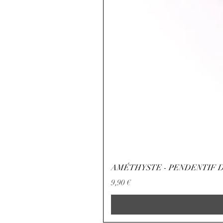
AMÉTHYSTE - PENDENTIF D
Precio
9,90 €