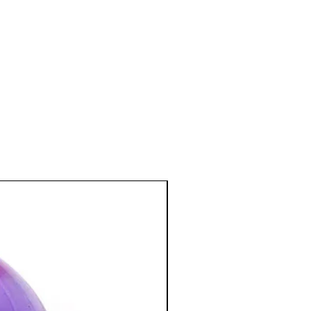
oie, les glandes.
 cheveux, le métabolisme et les
 de tension artérielle, sur l’anémie.
el et mental
:
s d'angoisse, de stress, de colères.
e et qui convient tout particulièrement
stressés.
il calme et profond, sans
 futilités matérielles.
sée pour combattre les intoxications
…)
bre à coucher ; apporte une
endue.
:
ion spirituelle, la concentration, la
la créativité et la visualisation.
tion des Minéraux en Lithothérapie
a poursuite d'un traitement médical et
édecin. C'est un complément.