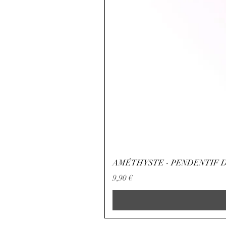
AMÉTHYSTE - PENDENTIF D
Precio
9,90 €