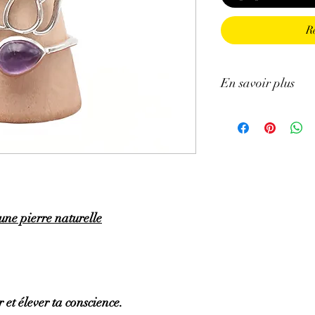
R
En savoir plus
GÉNÉRALITÉS
:
•
Couleurs
:
Mauve pâle 
•
Provenances
:
Brésil.
•
Chakras
:
3ème œil (
chakra).
•
Signes astrologiques
Poissons, Capricorne.
une pierre naturelle
•
Symbolique
:
Sagesse
PROPRIÉTÉS
:
⇒
Sur le plan physiqu
• Efficace pour soulage
brûlures, l’eczéma.
• Aide pour les trouble
 et élever ta conscience.
circulation sanguine ma