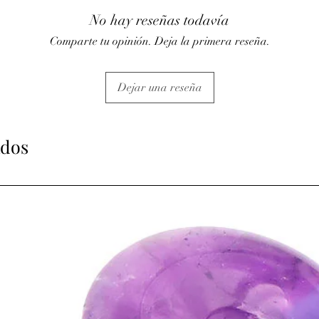
• Tonifie et protège le f
No hay reseñas todavía
• Stimule la pousse des
hormones.
Comparte tu opinión. Deja la primera reseña.
• Action sur les baisses
⇒
Sur le plan émotionn
• Apaise lors de moment
Dejar una reseña
• Pierre de la plénitud
aux hyperactifs et aux 
• Contribue à un somme
cauchemar.
ados
• Aide à se détacher des
• L’améthyste est utili
(alcool, drogue, tabac
• Posée dans une cham
ambiance calme et dét
⇒
Sur le plan
spirituel
• Elle favorise l’élévat
méditation, l’intuition, 
ATTENTION, l'utilisa
n'exclut en aucun cas l
la consultation d'un m