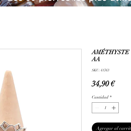
AMÉTHYSTE -
AA
SKU: 41763
Prec
34,90 €
Cantidad
*
Agregar al carrit