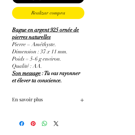
Realizar compra
Bague en argent 925 ornée de
pierres naturelles
Pierre = Améthyste.
Dimension : 37 x 11 mm.
Poids = 5-6 g environ.
Qualité : AA.
Son message
: Tu vas rayonner
et élever ta conscience.
En savoir plus
GÉNÉRALITÉS
:
•
Couleurs
:
Mauve pâle à violet.
•
Provenances
:
Brésil.
•
Chakras
:
3ème œil (6ème chakra) -