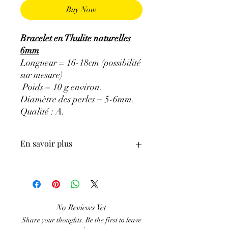
Buy Now
Bracelet en Thulite naturelles
6mm
Longueur = 16-18cm (possibilité
sur mesure)
Poids = 10 g environ.
Diamètre des perles = 5-6mm.
Qualité : A.
En savoir plus
ATTENTION, l'utilisation des
Minéraux en Lithothérapie n'exclut en
aucun cas la poursuite d'un traitement
médical et la consultation d'un médecin.
No Reviews Yet
C'est un complément
Share your thoughts. Be the first to leave