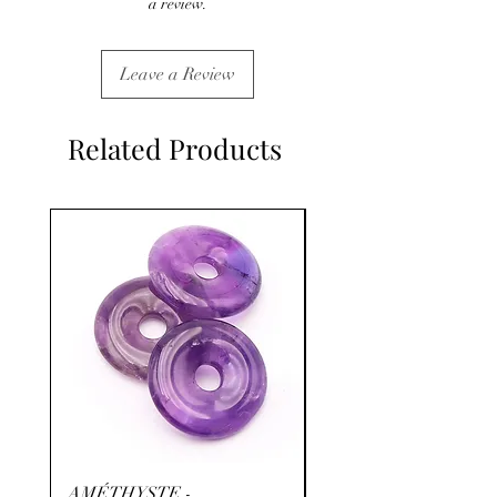
a review.
Leave a Review
Related Products
AMÉTHYSTE -
RHODOCHROSITE -