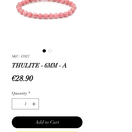
SKU: 43927
THULITE - 6MM - A
Price
€28.90
Quantity
*
Add to Cart