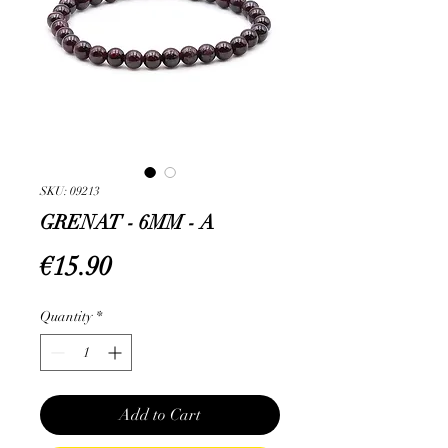
SKU: 09213
GRENAT - 6MM - A
Price
€15.90
Quantity
*
Add to Cart