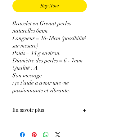
Buy Now
Bracelet en Grenat perles
naturelles 6mm
Longueur = 16-18cm (possibilité
sur mesure)
Poids = 14 g environ.
Diamètre des perles = 6 - 7mm
Qualité : A
Son message
: je t’aide a avoir une vie
passionnante et vibrante.
En savoir plus
GÉNÉRALITÉS
:
•
Couleurs
:
Rouge à Brun.
•
Provenances
:
Pakistan.