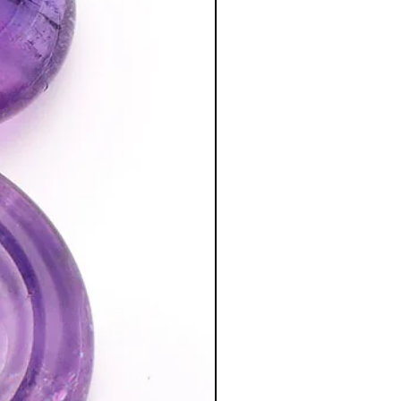
ale pour la chambre à coucher.
tion des Minéraux en Lithothérapie
a poursuite d'un traitement médical et
édecin. C'est un complément