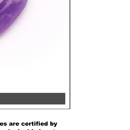
RHODOCHROSITE - 8MM 
Price
€39.90
es are certified by