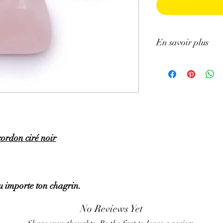
En savoir plus
GÉNÉRALITÉS
:
•
Couleurs
:
rose, pourp
•
Provenances
:
Brésil.
•
Chakras
:
Cœur.
•
Signes Astrologiques
•
Étymologie
:
il est a
•
Symbolique
:
Amour, 
cordon ciré noir
PROPRIÉTÉS
:
⇒
Sur le plan physiqu
• Aide à fortifier le cœ
• Favoriserait la cicat
que morales
u importe ton chagrin.
• Serait bénéfique pour 
l'anxiété (hypertension,
No Reviews Yet
• Permettrait d'accroitr
• Serait aidante en p