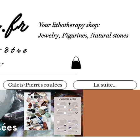
Your lithotherapy shop:
Jewelry, Figurines, Natural stones
er
Galets\Pierres roulées
La suite...