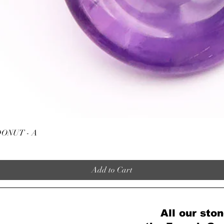
Quick View
ONUT - A
Add to Cart
All our ston