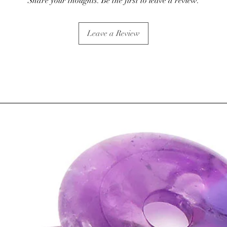
Share your thoughts. Be the first to leave a review.
⇒
Sur le plan psychiqu
• Amène douceur, calme
harmonie. Le Quartz Ro
Leave a Review
tendresse, sérénité.
• Aide à guérir les bless
terribles. (chagrin d'a
• Bénéfique lors de car
rose rend le cœur récep
• Le Quartz rose appre
confiance en soi et pe
valeur.
• Les vertus seraient id
la quarantaine.
⇒
Sur le plan spirituel
• Pierre qui permet la 
de l'esprit à la spiritua
• Absorbe les énergies 
vibrations, le Quartz r
• Apporterait son aide
l'amour de soi.
• Le Quartz Rose est le 