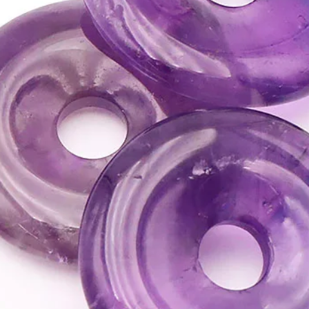
chakra du cœur.
• C'est une pierre idé
ATTENTION, l'utilisa
n'exclut en aucun cas l
la consultation d'un m