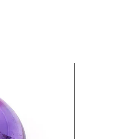
e et émotionnel
:
, tendresse, paix intérieure,
se est le symbole de l'Amour,
ures affectives et les peines les plus
mour..).
ence affective, dans ce cas le Quartz
tif à l'amour.
nd à nous aimer, apporte la
rmet de se rendre compte de sa propre
éales pour passer le cap de la crise de
:
purification du cœur et une ouverture
lité.
négatives et les transforme en bonnes
ose travaille tout en douceur.
 pour une guérison intérieure et pour
cristal le plus important pour le