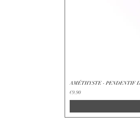
AMÉTHYSTE - PENDENTIF D
Price
€9.90