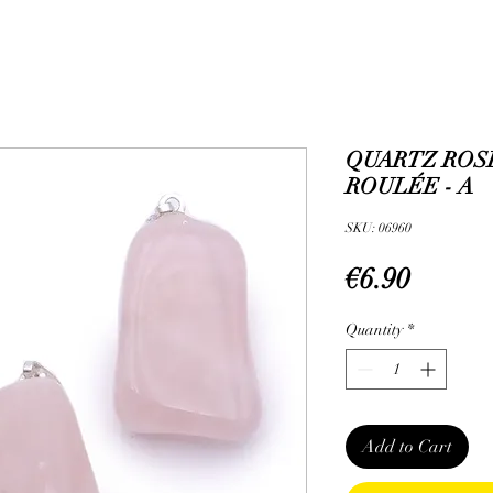
QUARTZ ROS
ROULÉE - A
SKU: 06960
Price
€6.90
Quantity
*
Add to Cart