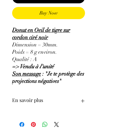
Buy Now
Donut en Oeil de tigre sur
cordon ciré noir
Dimension = 30mm.
Poids = 8 g environ.
Qualité : A
=> Vendu à l'unité
Son message
: "Je te protège des
projections négatives"
En savoir plus
GÉNÉRALITÉS
:
•
Couleurs
:
reflet jaune doré et brun.
•
Provenances
:
Afrique du Sud.
•
Signes Astrologiques
:
Gémeaux,