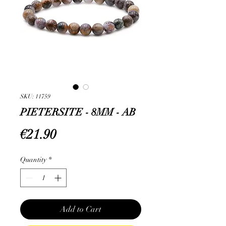
SKU: 11759
PIETERSITE - 8MM - AB
Price
€21.90
Quantity
*
Add to Cart