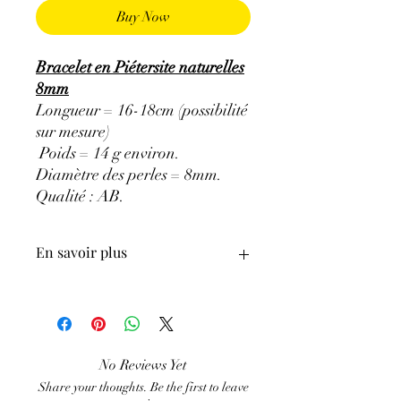
Buy Now
Bracelet en Piétersite naturelles
8mm
Longueur = 16-18cm (possibilité
sur mesure)
Poids = 14 g environ.
Diamètre des perles = 8mm.
Qualité : AB
.
En savoir plus
ATTENTION, l'utilisation des
Minéraux en Lithothérapie n'exclut en
aucun cas la poursuite d'un traitement
No Reviews Yet
médical et la consultation d'un médecin.
Share your thoughts. Be the first to leave
C'est un complément