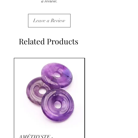
a review.
Leave a Review
Related Products
AMÉTHYSTE -
RHODOCHROSITE -