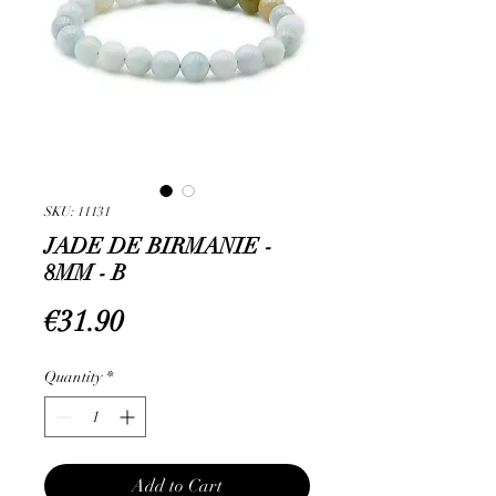
SKU: 11131
JADE DE BIRMANIE -
8MM - B
Price
€31.90
Quantity
*
Add to Cart