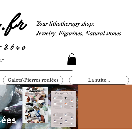
Your lithotherapy shop:
Jewelry, Figurines, Natural stones
er
Galets\Pierres roulées
La suite...