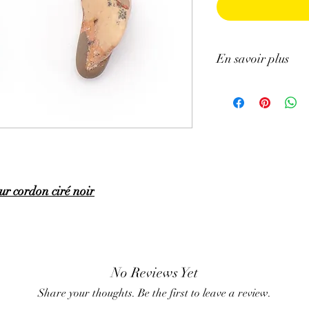
En savoir plus
ATTENTION, l'utilisa
n'exclut en aucun cas l
la consultation d'un m
r cordon ciré noir
No Reviews Yet
Share your thoughts. Be the first to leave a review.