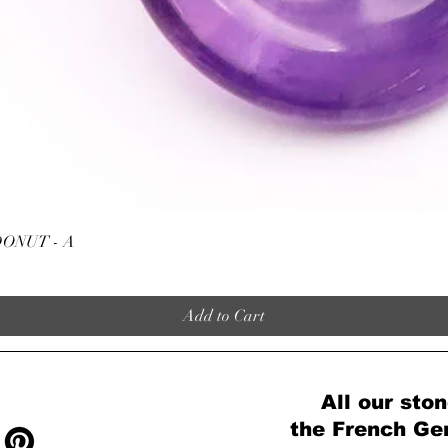
Quick View
ONUT - A
Add to Cart
All our ston
the French Ge