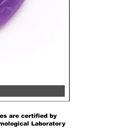
RHODOCHROSITE - 8MM 
Price
€39.90
es are certified by
mological Laboratory