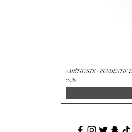
AMÉTHYSTE - PENDENTIF D
Price
€9.90