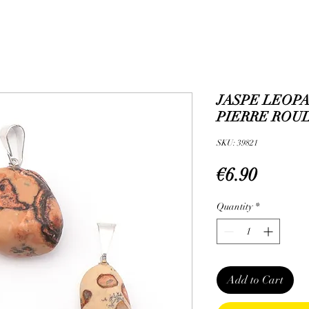
JASPE LEOPA
PIERRE ROUL
SKU: 39821
Price
€6.90
Quantity
*
Add to Cart