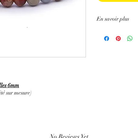
En savoir plus
ATTENTION, l'utilisa
n'exclut en aucun cas l
la consultation d'un m
elles 6mm
té sur mesure)
No Reviews Yet