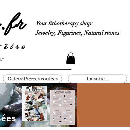
Your lithotherapy shop:
Jewelry, Figurines, Natural stones
er
Galets\Pierres roulées
La suite...