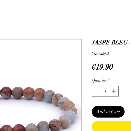
JASPE BLEU -
SKU: 22045
Price
€19.90
Quantity
*
Add to Cart