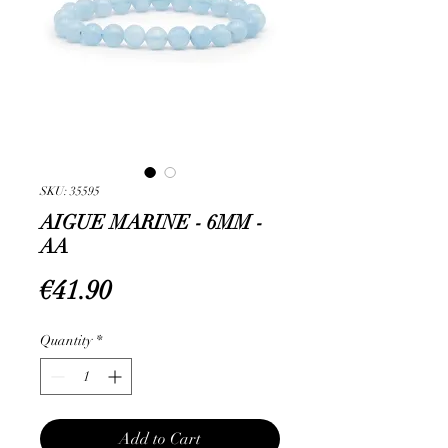
SKU: 35595
AIGUE MARINE - 6MM -
AA
Price
€41.90
Quantity
*
Add to Cart