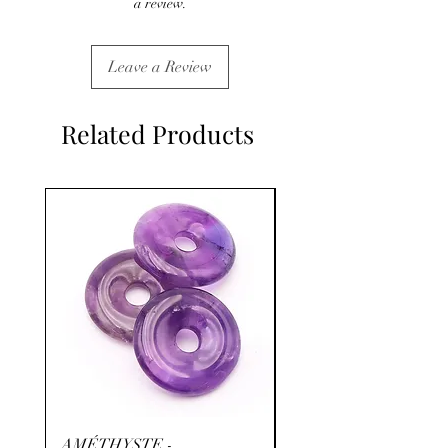
a review.
Leave a Review
Related Products
AMÉTHYSTE -
RHODOCHROSITE -