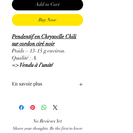
Add to Cart
Buy Now
Pendentif en Chrysoclle Chili
sur cordon ciré noir
Poids = 13-15 g environ.
Qualité : A.
=> Vendu à l'unité
En savoir plus
ATTENTION, l'utilisation des
Minéraux en Lithothérapie n'exclut en
aucun cas la poursuite d'un traitement
médical et la consultation d'un médecin.
No Reviews Yet
C'est un complément.
Share your thoughts. Be the first to leave