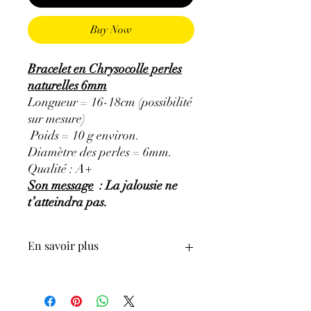
Buy Now
Bracelet en Chrysocolle perles
naturelles 6mm
Longueur = 16-18cm (possibilité
sur mesure)
Poids = 10 g environ.
Diamètre des perles = 6mm.
Qualité : A+
Son message
: La jalousie ne
t’atteindra pas.
En savoir plus
GÉNÉRALITÉS
:
•
Couleurs
:
Bleu turquoise, vert.
•
Provenances
:
Congo.