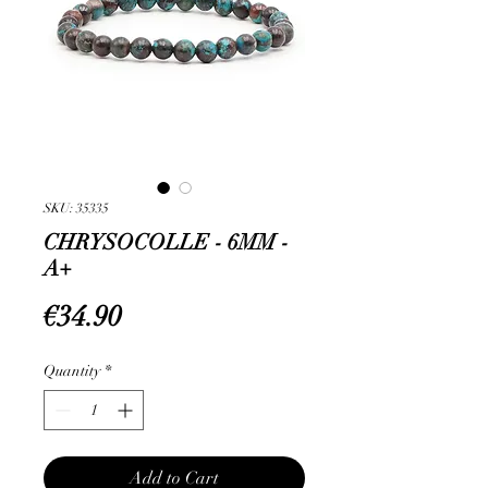
SKU: 35335
CHRYSOCOLLE - 6MM -
A+
Price
€34.90
Quantity
*
Add to Cart