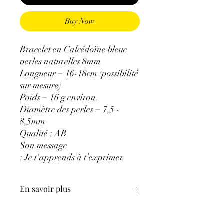
Buy Now
Bracelet en Calcédoïne bleue
perles naturelles 8mm
Longueur = 16-18cm (possibilité
sur mesure)
Poids = 16 g environ.
Diamètre des perles = 7,5 -
8,5mm
Qualité : AB
Son message
: Je t'apprends à t’exprimer.
En savoir plus
GÉNÉRALITÉS
:
•
Couleurs
:
blanc à bleu clair.