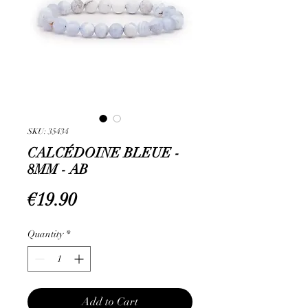
SKU: 35434
CALCÉDOINE BLEUE -
8MM - AB
Price
€19.90
Quantity
*
Add to Cart