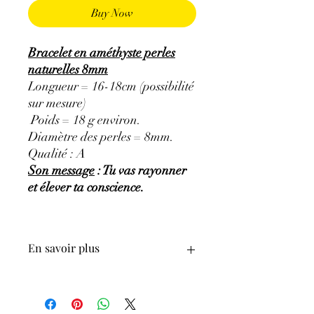
Buy Now
Bracelet en améthyste perles
naturelles 8mm
Longueur = 16-18cm (possibilité
sur mesure)
Poids = 18 g environ.
Diamètre des perles = 8mm.
Qualité : A
Son message
: Tu vas rayonner
et élever ta conscience.
En savoir plus
GÉNÉRALITÉS
:
•
Couleurs
:
Mauve pâle à violet.
•
Provenances
:
Brésil.