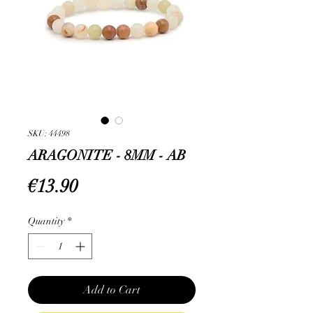
SKU: 44498
ARAGONITE - 8MM - AB
Price
€13.90
Quantity
*
Add to Cart