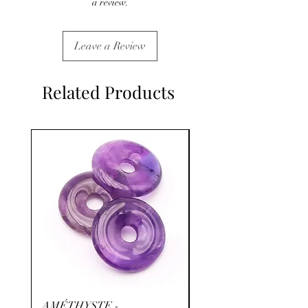
a review.
Leave a Review
Related Products
AMÉTHYSTE -
RHODOCHROSITE -