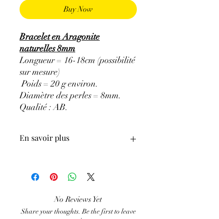
Buy Now
Bracelet en Aragonite
naturelles 8mm
Longueur = 16-18cm (possibilité
sur mesure)
Poids = 20 g environ.
Diamètre des perles = 8mm.
Qualité : AB.
En savoir plus
ATTENTION, l'utilisation des
Minéraux en Lithothérapie n'exclut en
aucun cas la poursuite d'un traitement
médical et la consultation d'un médecin.
No Reviews Yet
C'est un complément
Share your thoughts. Be the first to leave