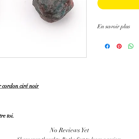
En savoir plus
GÉNÉRALITÉS
:
∗
Couleur
: Bleue (exis
spécifiques supplément
∗
Provenances
: Mada
∗
Chakra
: Gorge
∗
Signes astrologiques
PROPRIÉTÉS
:
 cordon ciré noir
⇒
Sur le plan physiqu
• bénéfique pour les os 
problèmes d’arthrite, 
articulaires ; soutien n
dents.
re toi.
• favorise l’absorption
• calme l’hypertension
No Reviews Yet
• est indiquée pour pe
de faim, accélère le m