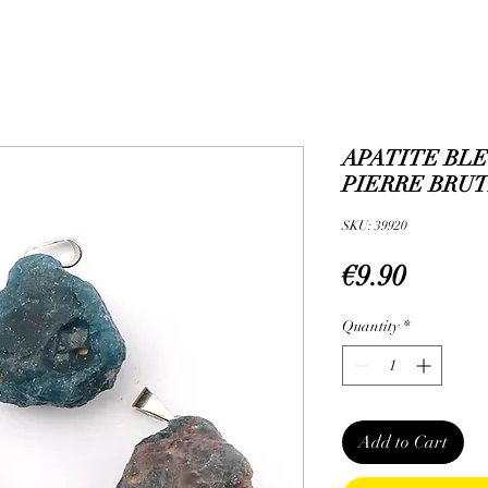
APATITE BLE
PIERRE BRUT
SKU: 39920
Price
€9.90
Quantity
*
Add to Cart