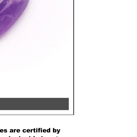
RHODOCHROSITE - 8MM 
Price
€39.90
es are certified by