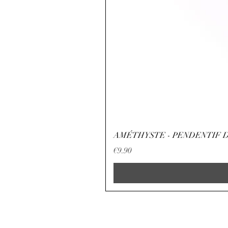
AMÉTHYSTE - PENDENTIF D
Price
€9.90