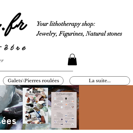
Your lithotherapy shop:
Jewelry, Figurines, Natural stones
er
Galets\Pierres roulées
La suite...