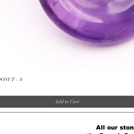
Quick View
ONUT - A
Add to Cart
All our ston