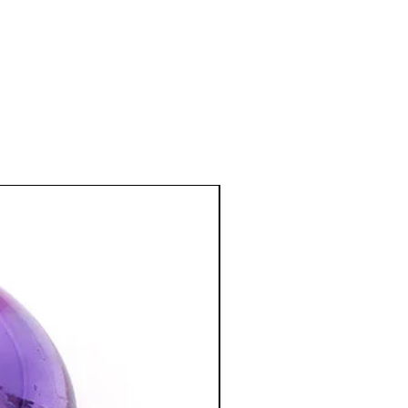
e bleue
:
 et les otites.
elles
:
us équilibrantes
écoute en calmant les différentes
u émotionnelles.
z omis de vous écouter, de sonder votre
vous êtes « oublié ».
, sérénité et réflexion logique aux
excès émotionnels et en situation de
bloquées et permet d’en prendre
e bleue
:
ours en public, ouvre le chakra de la
personnes ayant des difficultés à
ité dans les métiers nécessitant de la