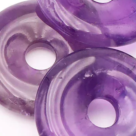
• Aide à retrouver conf
aléas de la vie quotidi
• Pierre utile pour la 
ATTENTION, l'utilisa
n'exclut en aucun cas l
la consultation d'un m