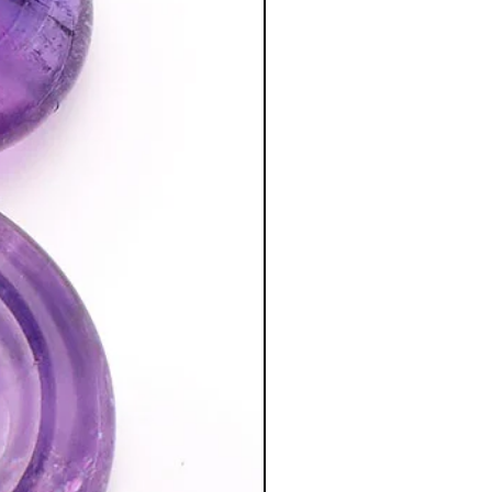
iance en soi et la force d’affronter les
enne.
méditation
tion des Minéraux en Lithothérapie
a poursuite d'un traitement médical et
édecin. C'est un complément.