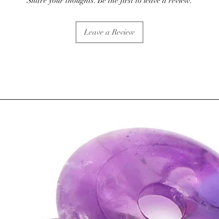
Share your thoughts. Be the first to leave a review.
alimentation saine.
♥
Spécifique à l’apatit
• apaise les enrouements
Leave a Review
⇒
Psychiques et spiritu
• Réputée pour ses vert
• Aide à se mettre à l’
turbulences mentales o
• À utiliser si vous ave
fort intérieur et si vous 
• Apporte calme mental
personnes sujettes aux 
crise.
• Libère les émotions 
conscience.
♥
Spécifique à l’apatit
• Elle facilite les disc
gorge.
• Pierre utile pour les 
parler en groupe
• Elle trouvera son util
créativité