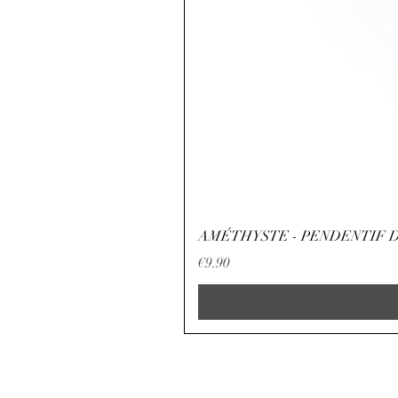
AMÉTHYSTE - PENDENTIF D
Price
€9.90