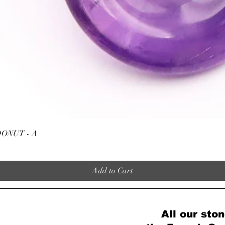
Quick View
ONUT - A
Add to Cart
All our ston