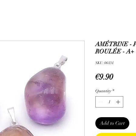
AMÉTRINE - 
ROULÉE - A+
SKU: 06434
Price
€9.90
Quantity
*
Add to Cart