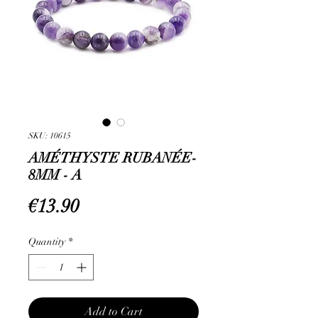
SKU: 10615
AMÉTHYSTE RUBANÉE-
8MM - A
Price
€13.90
Quantity
*
Add to Cart