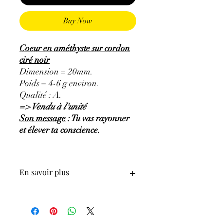
Buy Now
Coeur en améthyste sur cordon
ciré noir
Dimension = 20mm.
Poids = 4-6 g environ.
Qualité : A.
=> Vendu à l'unité
Son message
: Tu vas rayonner
et élever ta conscience.
En savoir plus
GÉNÉRALITÉS
:
•
Couleurs
:
Mauve pâle à violet.
•
Provenances
:
Brésil.