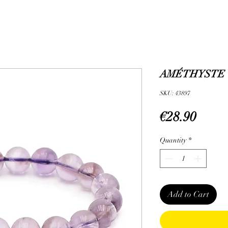
AMÉTHYSTE C
SKU: 43897
Price
€28.90
Quantity
*
Add to Cart