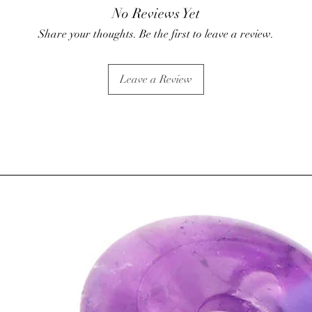
• Action sur les baisses
No Reviews Yet
⇒
Sur le plan émotionn
Share your thoughts. Be the first to leave a review.
• Apaise lors de moment
• Pierre de la plénitud
aux hyperactifs et aux 
Leave a Review
• Contribue à un somme
cauchemar.
• Aide à se détacher des
• L’améthyste est utili
(alcool, drogue, tabac
• Posée dans une cham
ambiance calme et dét
⇒
Sur le plan
spirituel
• Elle favorise l’élévat
méditation, l’intuition, 
ATTENTION, l'utilisa
n'exclut en aucun cas l
la consultation d'un m