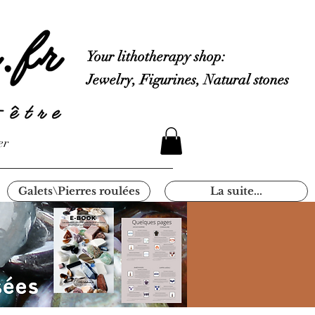
Your lithotherapy shop:
Jewelry, Figurines, Natural stones
er
Galets\Pierres roulées
La suite...