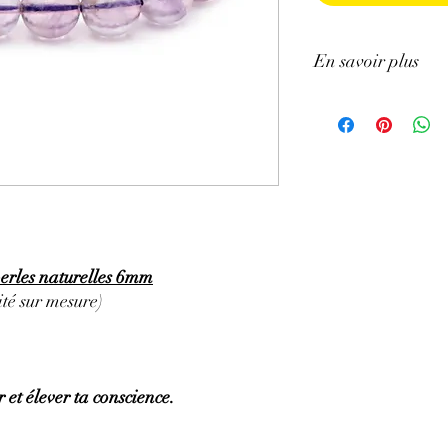
En savoir plus
GÉNÉRALITÉS
:
•
Couleurs
:
Mauve pâle 
•
Provenances
:
Brésil.
•
Chakras
:
3ème œil (
chakra).
•
Signes astrologiques
Poissons, Capricorne.
•
Symbolique
:
Sagesse
PROPRIÉTÉS
:
perles naturelles 6mm
⇒
Sur le plan physiqu
té sur mesure)
• Efficace pour soulage
brûlures, l’eczéma.
• Aide pour les trouble
circulation sanguine ma
 et élever ta conscience.
• Tonifie et protège le f
• Stimule la pousse des
hormones.