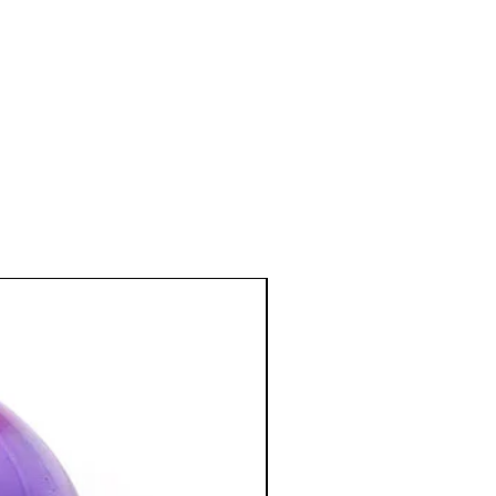
 de tension artérielle, sur l’anémie.
el et mental
:
s d'angoisse, de stress, de colères.
e et qui convient tout particulièrement
stressés.
il calme et profond, sans
 futilités matérielles.
sée pour combattre les intoxications
…)
bre à coucher ; apporte une
endue.
:
ion spirituelle, la concentration, la
la créativité et la visualisation.
tion des Minéraux en Lithothérapie
a poursuite d'un traitement médical et
édecin. C'est un complément.