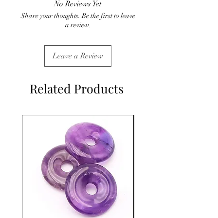
No Reviews Yet
médical et la consultation d'un médecin.
Share your thoughts. Be the first to leave
C'est un complément
a review.
Leave a Review
Related Products