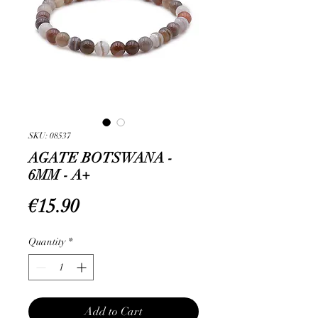
SKU: 08537
AGATE BOTSWANA -
6MM - A+
Price
€15.90
Quantity
*
Add to Cart