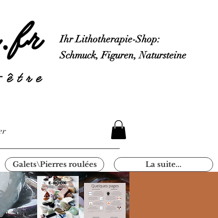
Ihr Lithotherapie-Shop:
Schmuck, Figuren, Natursteine
er
Galets\Pierres roulées
La suite...