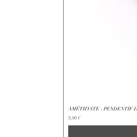
AMÉTHYSTE - PENDENTIF D
Preis
9,90 €