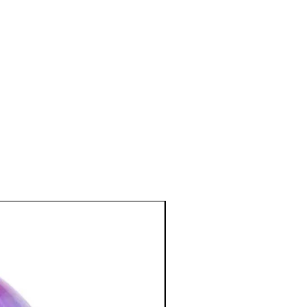
la vessie, des reins, du foie et des
e et émotionnel
:
.
fortes angoisses où nous nous sentons
nous aide à comprendre ce que nous
t nous souffle Énergie et Volonté
ns du bon pied.
agement Humaniste » et nous soutient
nitiatique.
, à accepter la réalité tout en
 la dévalorisation de soi.
:
comme l’Émeraude, unificatrice.
usie car elle nous aide à prendre du
ses telles qu'elles sont.
 tranquille de l'orthose se diffusent en
tion des Minéraux en Lithothérapie
a poursuite d'un traitement médical et
édecin. C'est un complément