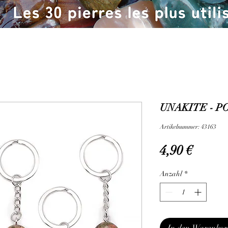
UNAKITE - PO
Artikelnummer: 43163
Preis
4,90 €
Anzahl
*