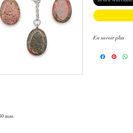
In den Warenkor
En savoir plus
GÉNÉRALITÉS
:
•
Couleurs
:
Vert, vert-
•
Provenances
:
Afriqu
•
Chakras
:
Cœur, sacr
•
Signes Astrologiques
particulier.
•
Symbolique
:
Tendress
PROPRIÉTÉS
:
⇒
Sur le plan physiqu
• Elle facilite la diges
graisses.
 30 mm.
• Elle augmente la calci
à de l'Ambre, elle calm
• C'est une pierre très