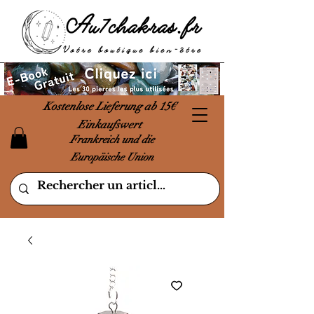
Kostenlose Lieferung ab 15€
Einkaufswert
Frankreich und die
Europäische Union