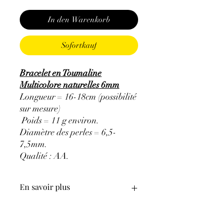
In den Warenkorb
Sofortkauf
Bracelet en Toumaline
Multicolore naturelles 6mm
Longueur = 16-18cm (possibilité
sur mesure)
Poids = 11 g environ.
Diamètre des perles = 6,5-
7,5mm.
Qualité : AA.
En savoir plus
ATTENTION, l'utilisation des
Minéraux en Lithothérapie n'exclut en