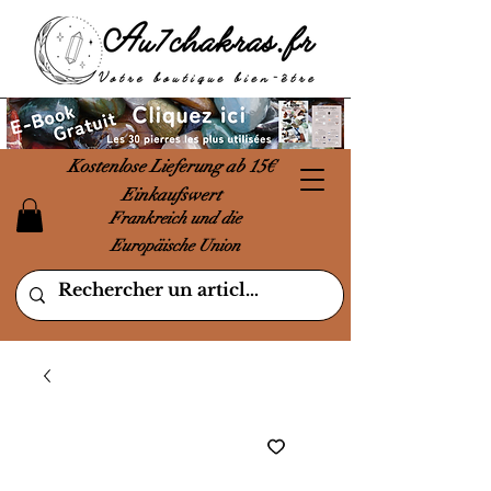
Kostenlose Lieferung ab 15€
Einkaufswert
Frankreich und die
Europäische Union