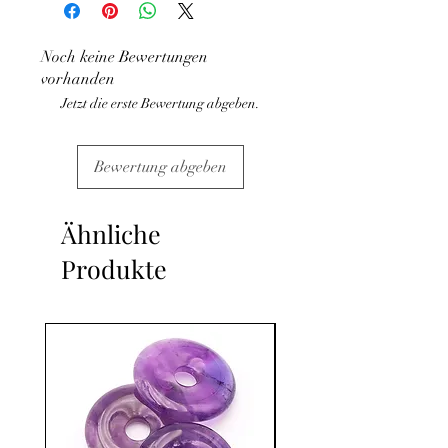
aucun cas la poursuite d'un traitement
médical et la consultation d'un médecin.
Noch keine Bewertungen
C'est un complément
vorhanden
Jetzt die erste Bewertung abgeben.
Bewertung abgeben
Ähnliche
Produkte