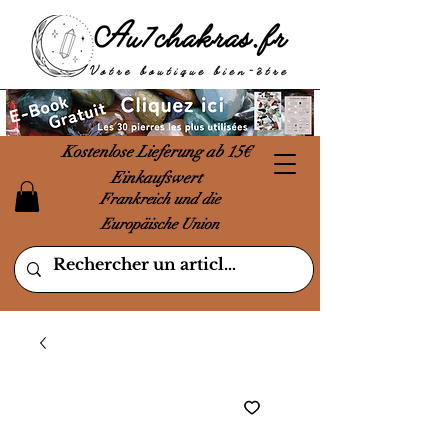
Kostenlose Lieferung ab 15€
Einkaufswert
Frankreich und die
Europäische Union