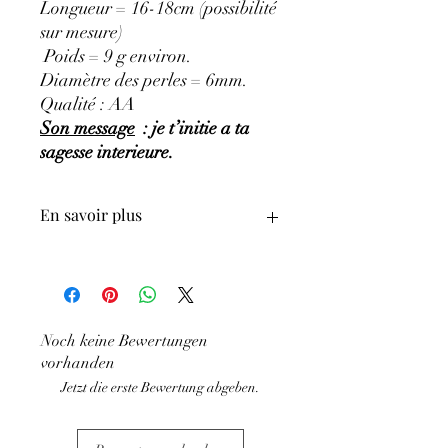
Longueur = 16-18cm (possibilité
sur mesure)
Poids = 9 g environ.
Diamètre des perles = 6mm.
Qualité : AA
Son message
: je t’initie a ta
sagesse interieure.
En savoir plus
GÉNÉRALITÉS
:
•
Couleurs
:
bleu à bleu foncé, bleu-gris,
bleu-violacé.
•
Provenances
:
Brésil.
Noch keine Bewertungen
•
Signes Astrologiques
:
Vierge, Balance,
vorhanden
Sagittaire, Poissons.
•
Chakras
Jetzt die erste Bewertung abgeben.
:
3e œil
•
Étymologie
:
le nom Sodalite signifie
‘Pierre de sodium’.