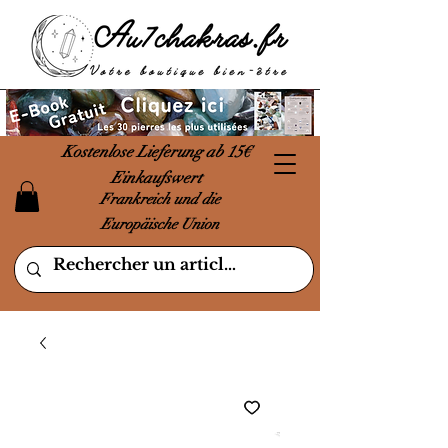
Kostenlose Lieferung ab 15€
Einkaufswert
Frankreich und die
Europäische Union