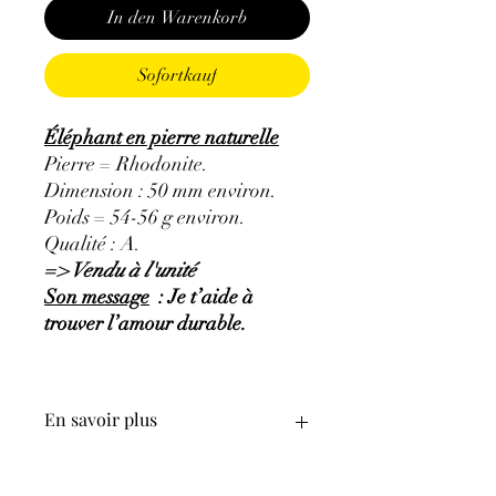
In den Warenkorb
Sofortkauf
Éléphant en pierre naturelle
Pierre = Rhodonite.
Dimension : 50 mm environ.
Poids = 54-56 g environ.
Qualité : A.
=> Vendu à l'unité
Son message
: Je t’aide à
trouver l’amour durable.
En savoir plus
GÉNÉRALITÉS
:
•
Couleurs
:
rose avec des inclusions