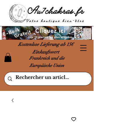
Kostenlose Lieferung ab 15€
Einkaufswert
Frankreich und die
Europäische Union