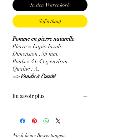
In den Warenkorb
Sofortkauf
Pomme en pierre naturelle
Pierre = Lapis-lazuli.
Dimension : 35 mm.
Poids = 41-43 g environ.
Qualité : A.
=> Vendu à l'unité
En savoir plus
GÉNÉRALITÉS
:
•
Couleurs
:
plusieurs nuances de bleu,
bleu indigo à bleu violet.
•
Provenances
:
Afghanistan.
Noch keine Bewertungen
•
Chakras
:
3ème œil, gorge.