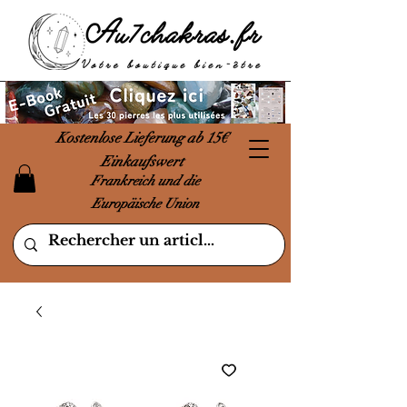
Kostenlose Lieferung ab 15€
Einkaufswert
Frankreich und die
Europäische Union