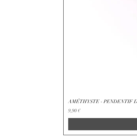
AMÉTHYSTE - PENDENTIF D
Preis
9,90 €