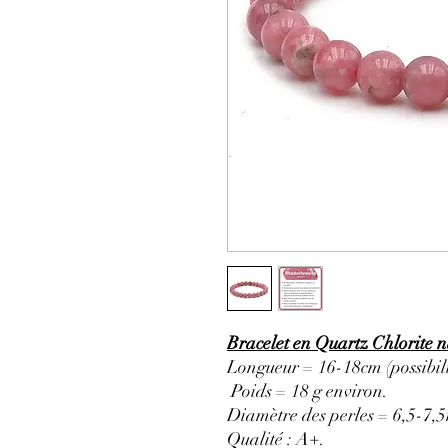
Bracelet en Quartz Chlorite 
Longueur = 16-18cm (possibili
Poids = 18 g environ.
Diamètre des perles = 6,5-7,
Qualité : A+.