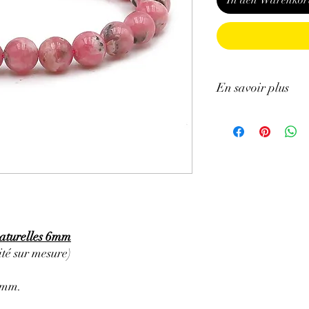
In den Warenkor
En savoir plus
ATTENTION, l'utilisa
n'exclut en aucun cas l
la consultation d'un m
naturelles 6mm
té sur mesure)
5mm.