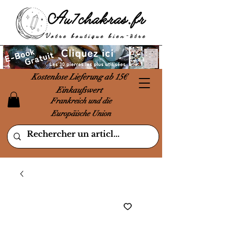
Kostenlose Lieferung ab 15€
Einkaufswert
Frankreich und die
Europäische Union