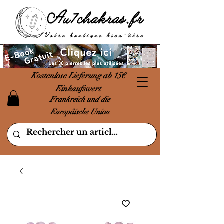
Kostenlose Lieferung ab 15€
Einkaufswert
Frankreich und die
Europäische Union