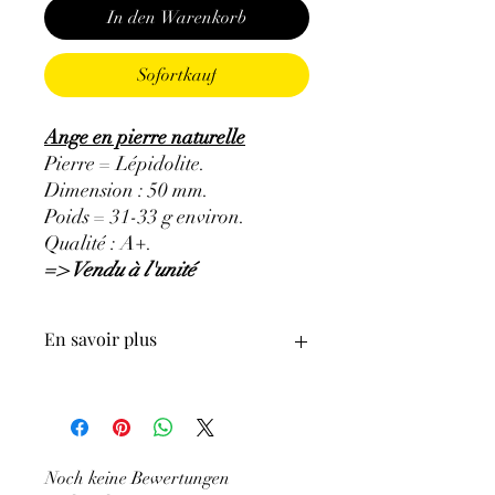
In den Warenkorb
Sofortkauf
Ange en pierre naturelle
Pierre = Lépidolite.
Dimension : 50 mm.
Poids = 31-33 g environ.
Qualité : A+.
=> Vendu à l'unité
En savoir plus
GÉNÉRALITÉS:
Cette pierre apporte le bien-être, la
sérénité et la paix intérieure.
• Couleurs
: rose à rose violet.
Noch keine Bewertungen
•
Provenances
: M
adagascar.