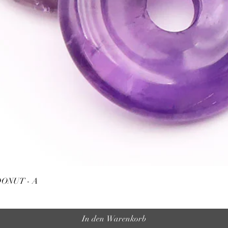
énergétique.
ATTENTION, l'utilisa
n'exclut en aucun cas l
la consultation d'un m
Schnellansicht
ONUT - A
In den Warenkorb