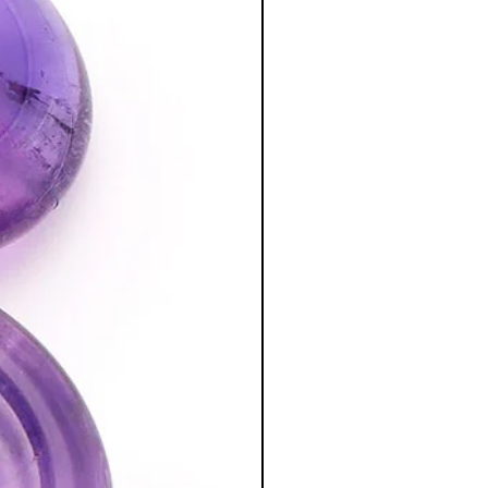
 effet purificateur.
r la circulation énergétique et lever
 facilite l'expression.
e & spirituel
:
st une excellente pierre de méditation.
t la clairvoyance
roche intensifie le rayonnement de
 ondes et des perturbations
ison.
st un
puissant amplificateur
es chakras, fluidifie la circulation des
 corps subtils de notre enveloppe