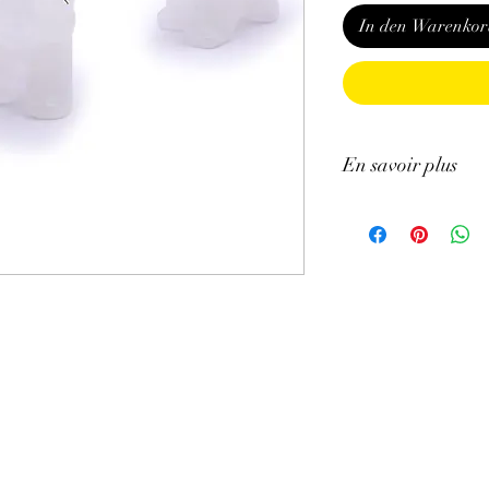
In den Warenkor
En savoir plus
GÉNÉRALITÉS
:
•
Couleurs
:
incolore e
•
Provenances
:
Brésil.
•
Signes Astrologiques
pour le Taureau et la 
•
Chakra principal
:
C
•
Étymologie
:
son nom 
glace..