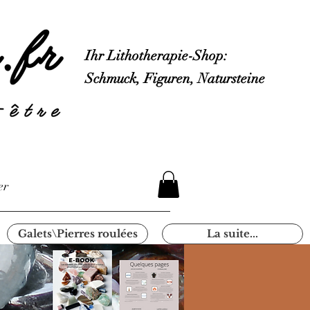
Ihr Lithotherapie-Shop:
Schmuck, Figuren, Natursteine
er
Galets\Pierres roulées
La suite...