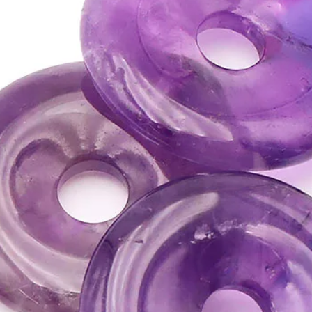
•
Pierre très puissante,
•
Excellent pour stimule
tous les blocages.
• Procure l'équilibre et
⇒
Sur le plan karmiqu
•
Le Cristal de Roche e
•
Favorise l'intuition e
•
Porter un cristal de 
notre aura.
•
Protège des mauvaises
telluriques dans la ma
•
Le Cristal de Roche e
énergétique
qui active l
énergies et recentre les