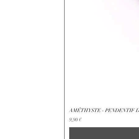
AMÉTHYSTE - PENDENTIF D
Preis
9,90 €