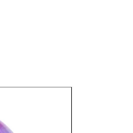
l d'énergie
e
:
e (à placer sur le front).
 conjonctivite à poser directement sur
oser le Cristal de Roche dans l'eau
tiliser l'eau sous forme de compresse.
os (hernie discale), pour le cœur, la
ïde (à poser sur le cou),il aide en cas
enne et aide à réguler les ganglions
blèmes de circulation.
monie dans une pièce de travail.
nel, psychique
:
omaines.