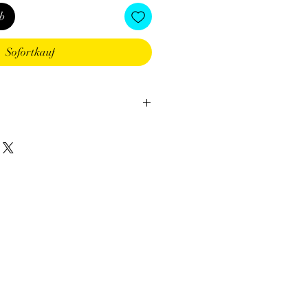
b
Sofortkauf
t transparent.
:
tous les signes, mais en particulier
Balance.
ette pierre convient très bien à tous
vient du grec 'Krustallos' qui signifie